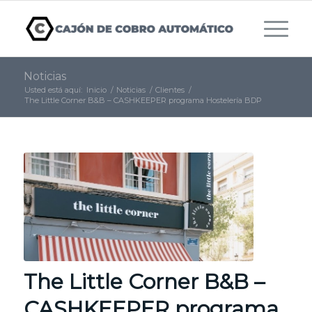
Noticias
Usted está aquí:
Inicio
/
Noticias
/
Clientes
/
The Little Corner B&B – CASHKEEPER programa Hostelería BDP
The Little Corner B&B –
CASHKEEPER programa