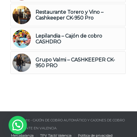
Restaurante Torero y Vino –
Cashkeeper CK-950 Pro
Lepilandia – Cajón de cobro
CASHDRO
Grupo Valmi – CASHKEEPER CK-
950 PRO
© Copyright - CAJÓN DE COBRO AUTOMÁTICO Y CAJONES DE COBRO
INTELIGENTE EN VALENCIA.
Mercabalanza
TPV Táctil Valencia
Política de privacidad